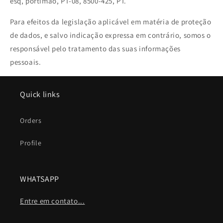
esq, portimao, PT-08, 8500-425, PT.
Para efeitos da legislação aplicável em matéria de proteção
de dados, e salvo indicação expressa em contrário, somos o
responsável pelo tratamento das suas informações
pessoais.
Quick links
Orders
Profile
WHATSAPP
Entre em contato...